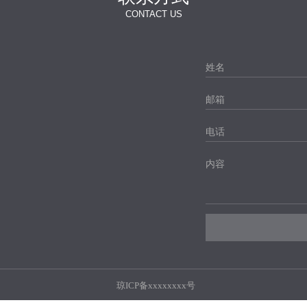
CONTACT US
姓名
邮箱
电话
内容
琼ICP备xxxxxxxx号