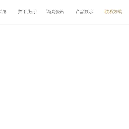
首页
关于我们
新闻资讯
产品展示
联系方式