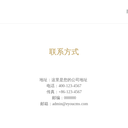
联系方式
地址：这里是您的公司地址
电话：400-123-4567
传真：+86-123-4567
邮编：000000
邮箱：admin@eyoucms.com