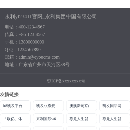
永利yl23411官网_永利集团中国有限公司
电话：400-123-4567
传真：+86-123-4567
手机：13800000000
Q Q：1234567890
邮箱：admin@eyoucms.com
地址：广东省广州市天河区88号
琼ICP备xxxxxxxx号
友情链接
k8凯发平台怎么样
凯发ag旗舰厅app免费下载官网
澳澳新葡京(中国)体育官方网站
凯发国际网络平台
「欧亿」体育·官网·下载
来利国际w66官网
尊龙人生就是博!开户
尊龙人生就是博!官网平台