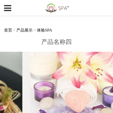
首页
>
产品展示
>
体验SPA
产品名称四